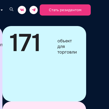
Стать резидентом
171
объект
ятий
для
торговли