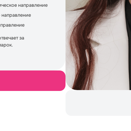
гическое направление
ое направление
аправление
твечает за
марок.