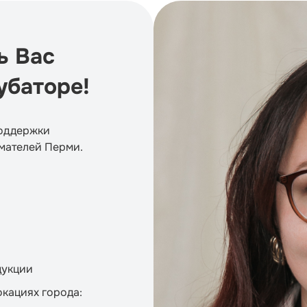
ь Вас
убаторе!
поддержки
мателей Перми.
дукции
кациях города: