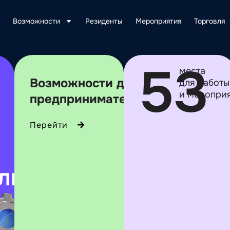
Возможности
Резиденты
Мероприятия
Торговля
53
места
Возможности для
для работы
и меропри
предпринимателей
Перейти
льства