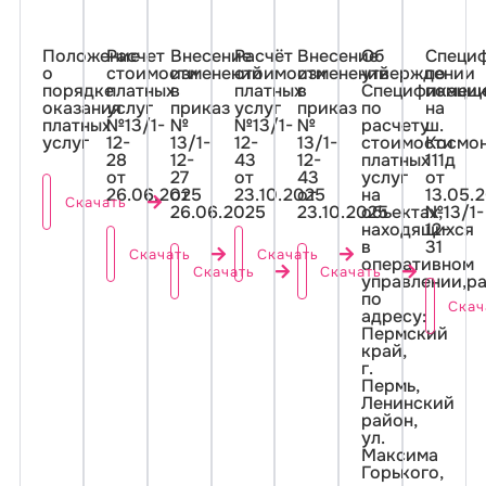
Положение
Расчет
Внесение
Расчёт
Внесение
Об
Специ
о
стоимости
изменений
стоимости
изменений
утверждении
по
порядке
платных
в
платных
в
Спецификаци
помещ
оказания
услуг
приказ
услуг
приказ
по
на
платных
№13/1-
№
№13/1-
№
расчету
ш.
услуг
12-
13/1-
12-
13/1-
стоимости
Космон
28
12-
43
12-
платных
111д
от
27
от
43
услуг
от
26.06.2025
от
23.10.2025
от
на
13.05.
Скачать
26.06.2025
23.10.2025
объектах,
№13/1-
находящихся
12-
в
31
Скачать
Скачать
оперативном
Скачать
Скачать
управлении,р
по
Скач
адресу:
Пермский
край,
г.
Пермь,
Ленинский
район,
ул.
Максима
Горького,