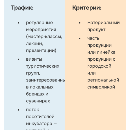
Трафик:
Критерии:
регулярные
материальный
мероприятия
продукт
(мастер‑классы,
часть
лекции,
продукции
презентации)
или линейка
визиты
продукции с
туристических
городской
групп,
или
заинтересованных
региональной
в локальных
символикой
брендах и
сувенирах
поток
посетителей
инкубатора —