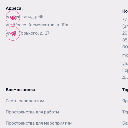
Адреса:
Ко
ул. Пушкина, д. 66
+7
ул. Шоссе Космонавтов, д. 111д
(3
ул. М. Горького, д. 27
20
85
00
mk
ул
Го
д. 
Возможности
То
Стать резидентом
Яр
Пространства для работы
То
Пространства для мероприятий
Ба