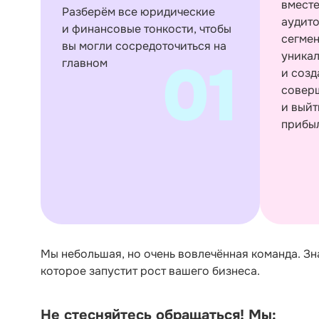
вместе
Разберём все юридические
аудито
и финансовые тонкости, чтобы
сегме
вы могли сосредоточиться на
уника
01
главном
и соз
совер
и выйт
прибы
Мы небольшая, но очень вовлечённая команда. Зн
которое запустит рост вашего бизнеса.
Не стесняйтесь обращаться! Мы: