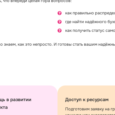
, что впереди целая гора вопросов:
как правильно распреде
где найти надёжного бух
как получить статус сам
 знаем, как это непросто. И готовы стать вашим надёжн
ь в развитии
Доступ к ресурсам
кта
Подготовим заявку на гр