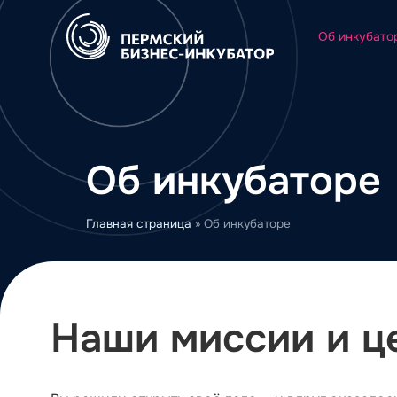
Об инкубато
Об инкубаторе
Главная страница
»
Об инкубаторе
Наши миссии и ц