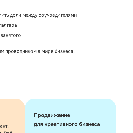
лить доли между соучредителями
галтера
озанятого
ым проводником в мире бизнеса!
Продвижение
для креативного бизнеса
ант,