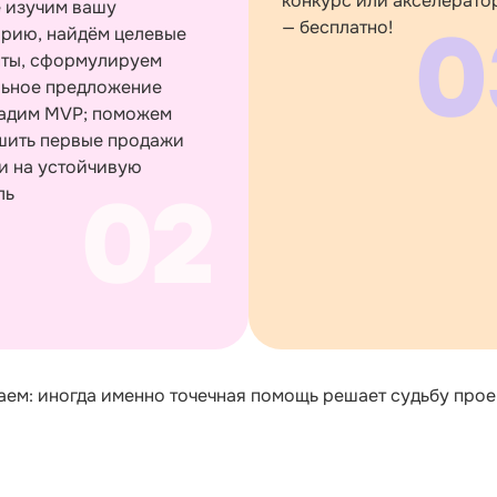
конкурс или акселератор
 изучим вашу
0
— бесплатно!
рию, найдём целевые
нты, сформулируем
льное предложение
дадим MVP; поможем
шить первые продажи
и на устойчивую
02
ль
аем: иногда именно точечная помощь решает судьбу прое