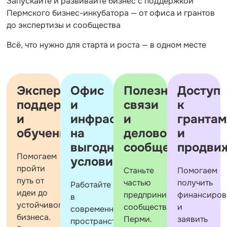
Запускайте и развивайте бизнес с поддержкой
Пермского бизнес-инкубатора — от офиса и грантов
до экспертизы и сообщества
Всё, что нужно для старта и роста — в одном месте
Экспертная
Офис
Полезные
Доступ
поддержка
и
связи
к
и
инфраструктура
и
грантам
обучение
на
деловое
и
выгодных
сообщество
продви
Помогаем
условиях
пройти
Станьте
Помогаем
путь от
частью
получить
Работайте
идеи до
предпринимательского
финансиров
в
устойчивого
сообщества
и
современном
бизнеса.
Перми.
заявить
пространстве