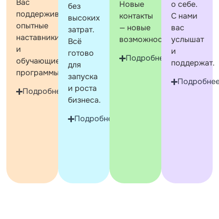
Вас
Новые
о себе.
без
поддерживают
контакты
С нами
высоких
опытные
— новые
вас
затрат.
наставники
возможности.
услышат
Всё
и
и
готово
Подробнее
обучающие
поддержат.
для
программы.
запуска
Подробне
и роста
Подробнее
бизнеса.
Подробнее