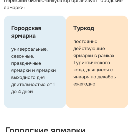
Пермский бизнес-инкубатор организует городские
ярмарки:
Городская
Туркод
ярмарка
постоянно
действующие
универсальные,
ярмарки в рамках
сезонные,
Туристического
праздничные
кода, длящиеся с
ярмарки и ярмарки
января по декабрь
выходного дня
ежегодно
длительностью от 1
до 4 дней
Городские ярмарки