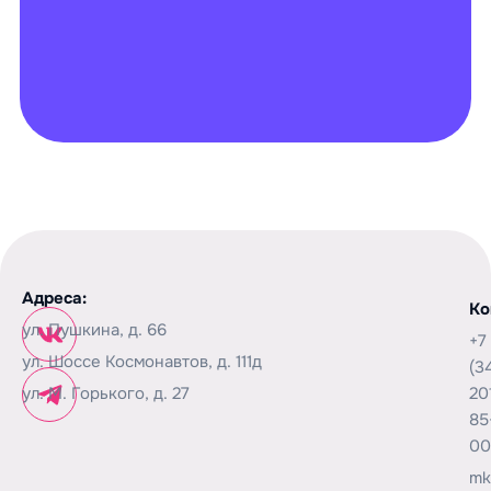
Адреса:
Ко
ул. Пушкина, д. 66
+7
ул. Шоссе Космонавтов, д. 111д
(3
ул. М. Горького, д. 27
20
85
00
mk