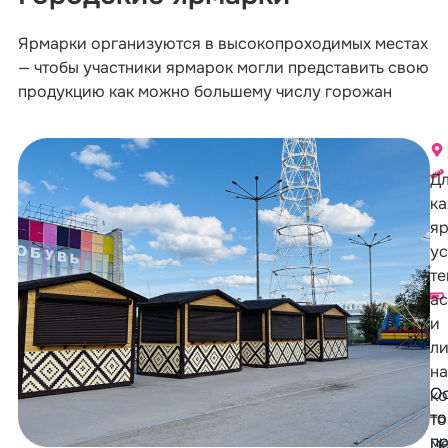
Ярмарки организуются в высокопроходимых местах
— чтобы участники ярмарок могли представить свою
продукцию как можно большему числу горожан
Д
к
я
ус
те
а
и
л
на
О
ко
т
то
п
ме