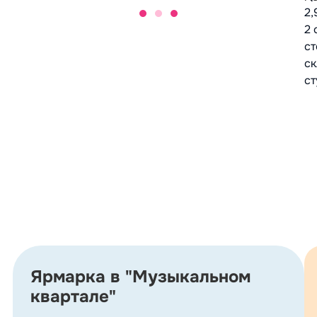
2,
2 
ст
ск
ст
Ярмарка в "Музыкальном
квартале"