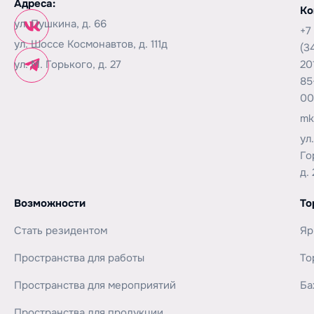
Адреса:
Ко
ул. Пушкина, д. 66
+7
ул. Шоссе Космонавтов, д. 111д
(3
ул. М. Горького, д. 27
20
85
00
mk
ул
Го
д. 
Возможности
То
Стать резидентом
Яр
Пространства для работы
То
Пространства для мероприятий
Ба
Пространства для продукции