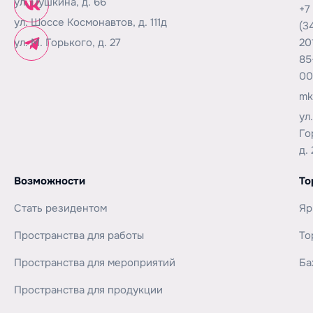
ул. Пушкина, д. 66
+7
ул. Шоссе Космонавтов, д. 111д
(3
ул. М. Горького, д. 27
20
85
00
mk
ул
Го
д. 
Возможности
То
Стать резидентом
Яр
Пространства для работы
То
Пространства для мероприятий
Ба
Пространства для продукции