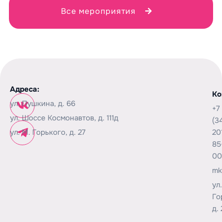
Все мероприятия
Адреса:
Ко
ул. Пушкина, д. 66
+7
ул. Шоссе Космонавтов, д. 111д
(3
ул. М. Горького, д. 27
20
85
00
mk
ул
Го
д. 