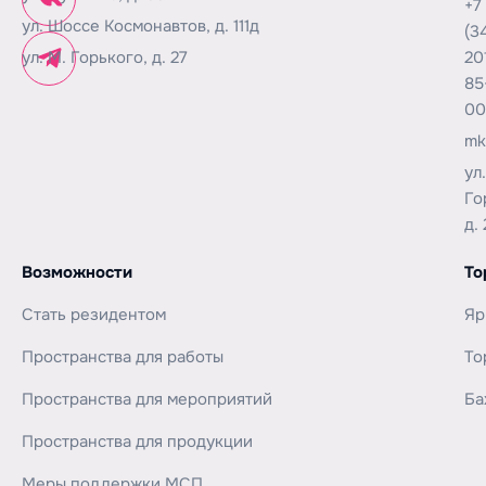
+7
ул. Шоссе Космонавтов, д. 111д
(3
ул. М. Горького, д. 27
20
85
00
mk
ул
Го
д. 
Возможности
То
Стать резидентом
Яр
Пространства для работы
То
Пространства для мероприятий
Ба
Пространства для продукции
Меры поддержки МСП