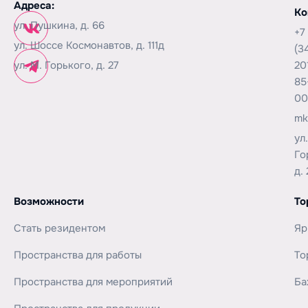
Адреса:
Ко
ул. Пушкина, д. 66
+7
ул. Шоссе Космонавтов, д. 111д
(3
ул. М. Горького, д. 27
20
85
00
mk
ул
Го
д. 
Возможности
То
Стать резидентом
Яр
Пространства для работы
То
Пространства для мероприятий
Ба