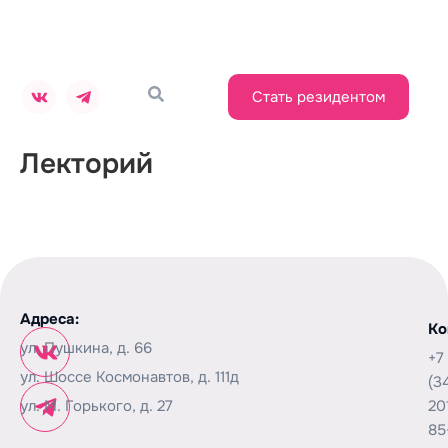
Стать резидентом
Лекторий
Адреса:
Ко
ул. Пушкина, д. 66
+7
ул. Шоссе Космонавтов, д. 111д
(3
ул. М. Горького, д. 27
20
85