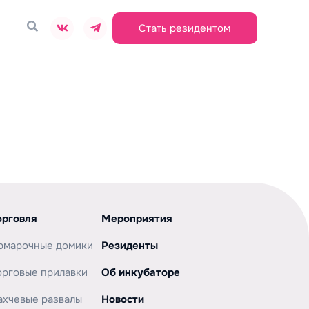
Стать резидентом
орговля
Мероприятия
рмарочные домики
Резиденты
орговые прилавки
Об инкубаторе
ахчевые развалы
Новости