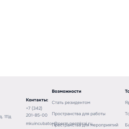
Возможности
Резиденты
Мероприятия
Торговля
Возможности
Т
Контакты:
Стать резидентом
Я
+7 (342)
Пространства для работы
Т
201-85-00
. 111д
mkuincubator@perm.permkrai.ru
Пространства для мероприятий
Б