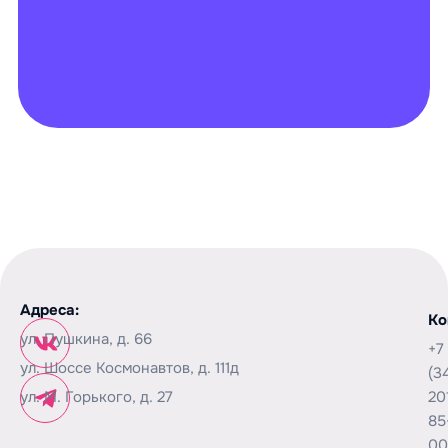
Адреса:
Ко
ул. Пушкина, д. 66
+7
ул. Шоссе Космонавтов, д. 111д
(3
ул. М. Горького, д. 27
20
85
00