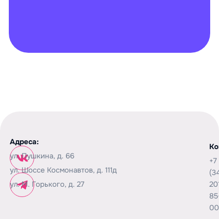
Адреса:
Ко
ул. Пушкина, д. 66
+7
ул. Шоссе Космонавтов, д. 111д
(3
ул. М. Горького, д. 27
20
85
00