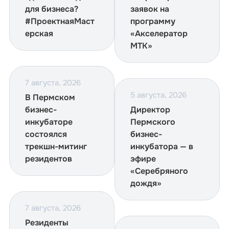
для бизнеса?
заявок на
#ПроектнаяМаст
программу
ерская
«Акселератор
МТК»
7 августа, 2026
5 августа, 2026
В Пермском
бизнес-
Директор
инкубаторе
Пермского
состоялся
бизнес-
трекшн-митинг
инкубатора — в
резидентов
эфире
«Серебряного
дождя»
7 августа, 2026
Резиденты