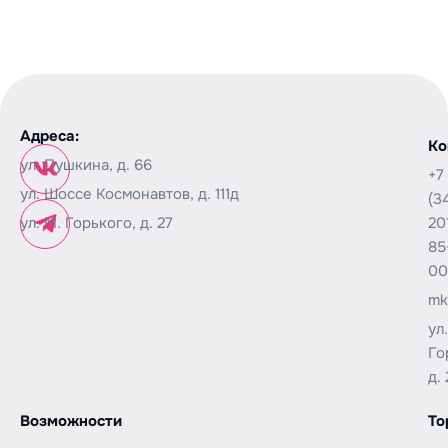
Адреса:
Ко
ул. Пушкина, д. 66
+7
ул. Шоссе Космонавтов, д. 111д
(3
ул. М. Горького, д. 27
20
85
00
mk
ул
Го
д. 
Возможности
То