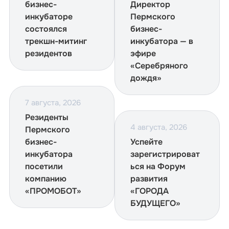
бизнес-
Директор
инкубаторе
Пермского
состоялся
бизнес-
трекшн-митинг
инкубатора — в
резидентов
эфире
«Серебряного
дождя»
7 августа, 2026
Резиденты
4 августа, 2026
Пермского
бизнес-
Успейте
инкубатора
зарегистрироват
посетили
ься на Форум
компанию
развития
«ПРОМОБОТ»
«ГОРОДА
БУДУЩЕГО»