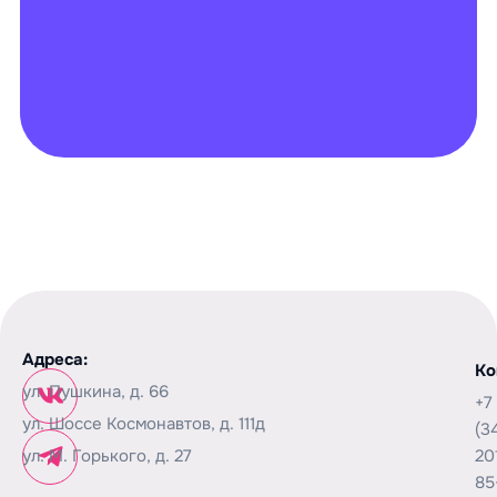
Адреса:
Ко
ул. Пушкина, д. 66
+7
ул. Шоссе Космонавтов, д. 111д
(3
ул. М. Горького, д. 27
20
85