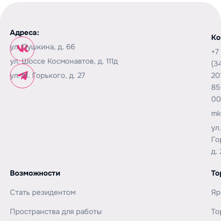
Адреса:
Ко
ул. Пушкина, д. 66
+7
ул. Шоссе Космонавтов, д. 111д
(3
ул. М. Горького, д. 27
20
85
00
mk
ул
Го
д. 
Возможности
То
Стать резидентом
Яр
Пространства для работы
То