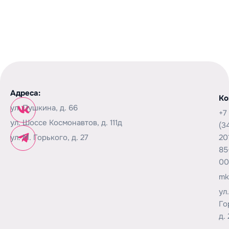
Адреса:
Ко
ул. Пушкина, д. 66
+7
ул. Шоссе Космонавтов, д. 111д
(3
ул. М. Горького, д. 27
20
85
00
mk
ул
Го
д. 