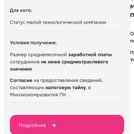
Для кого:
Статус малой технологической компании
О
п
Условия получения:
П
Размер среднемесячной
заработной платы
У
сотрудников
не ниже среднеотраслевого
значения
Согласие
на предоставление сведений,
составляющих
налоговую тайну
, в
Минэкономразвития ПК
Подробнее