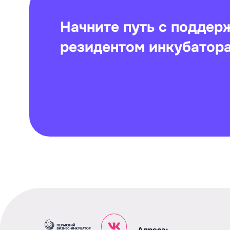
Начните путь с поддер
резидентом инкубатор
Адреса: