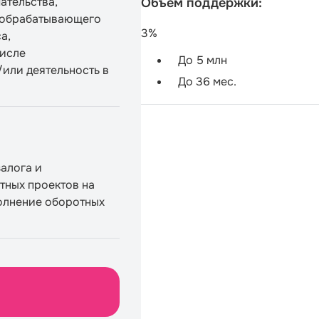
ательства,
Объем поддержки:
 обрабатывающего
3%
са,
числе
До 5 млн
или деятельность в
До 36 мес.
залога и
тных проектов на
полнение оборотных