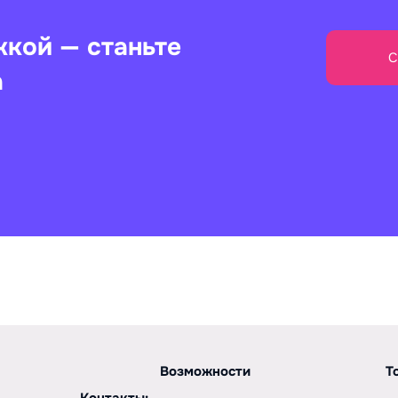
жкой — станьте
С
а
Возможности
Т
Контакты: