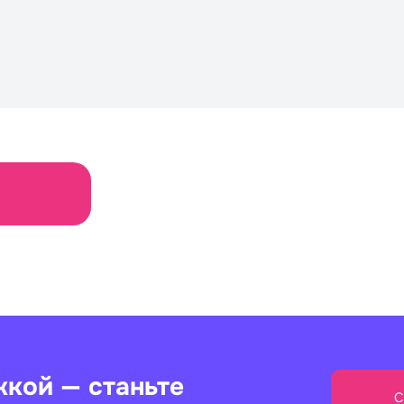
жкой — станьте
С