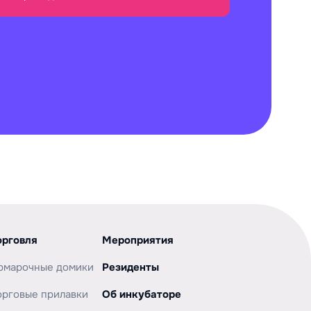
орговля
Мероприятия
рмарочные домики
Резиденты
орговые прилавки
Об инкубаторе