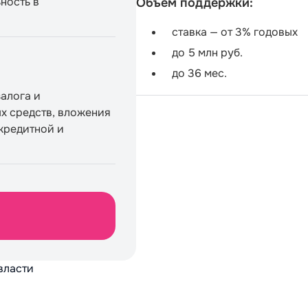
ность в
Объем поддержки:
ставка — от 3% годовых
до 5 млн руб.
до 36 мес.
залога и
х средств, вложения
кредитной и
власти