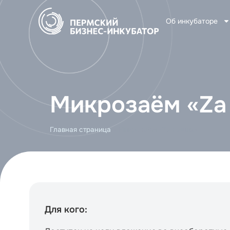
Об инкубаторе
Микрозаём «Za
Главная страница
»
Микрозаём «Za наших»
Для кого: