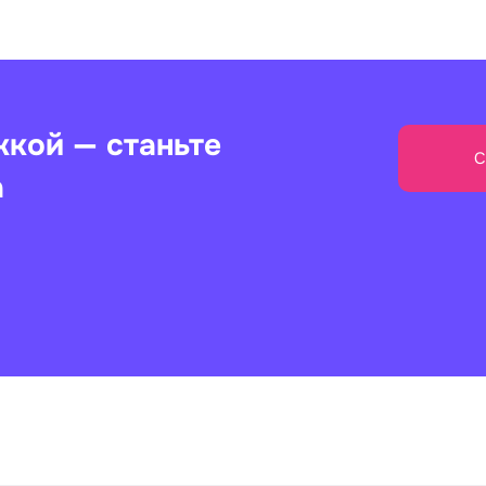
жкой — станьте
С
а