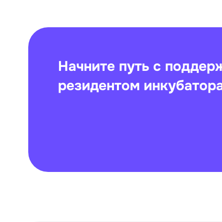
Начните путь с поддер
резидентом инкубатор