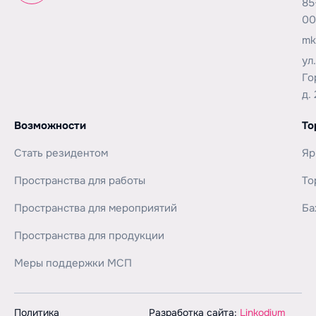
85
00
mk
ул
Го
д. 
Возможности
То
Стать резидентом
Яр
Пространства для работы
То
Пространства для мероприятий
Ба
Пространства для продукции
Меры поддержки МСП
Политика
Разработка сайта:
Linkodium