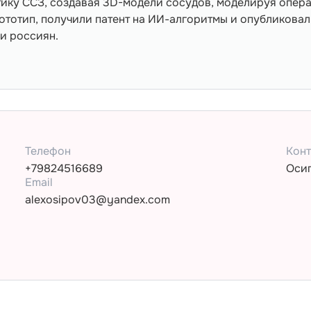
стику ССЗ, создавая 3D-модели сосудов, моделируя опер
ототип, получили патент на ИИ-алгоритмы и опубликовал
и россиян.
Телефон
Конт
+79824516689
Осип
Email
alexosipov03@yandex.com