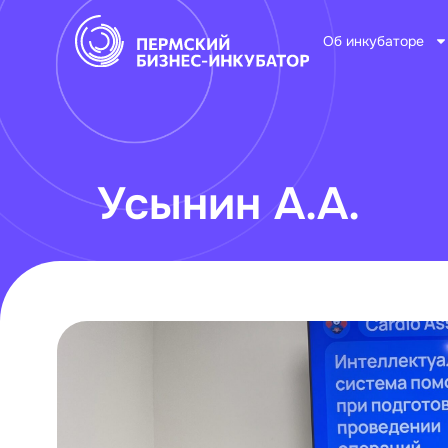
Об инкубаторе
Усынин А.А.