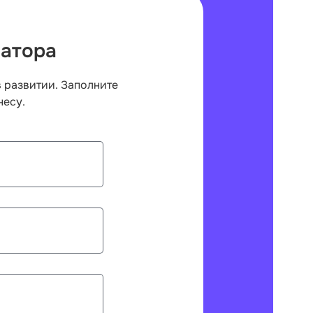
батора
 развитии. Заполните
несу.