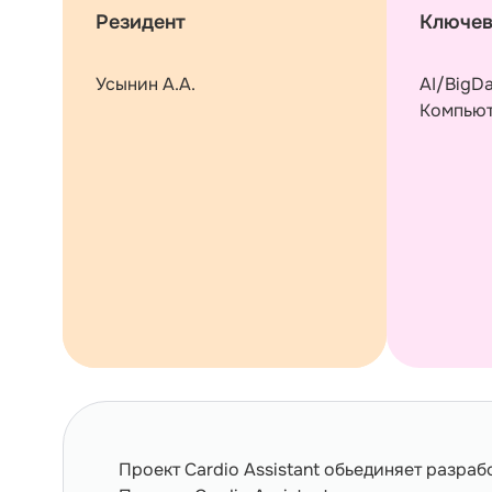
Резидент
Ключев
Усынин А.А.
AI/BigD
Компьют
Проект Сardio Assistant обьединяет разра