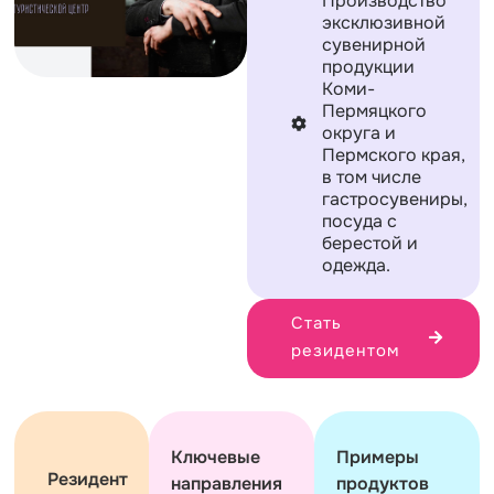
Производство
эксклюзивной
сувенирной
продукции
Коми-
Пермяцкого
округа и
Пермского края,
в том числе
гастросувениры,
посуда с
берестой и
одежда.
Стать
резидентом
Ключевые
Примеры
Резидент
направления
продуктов