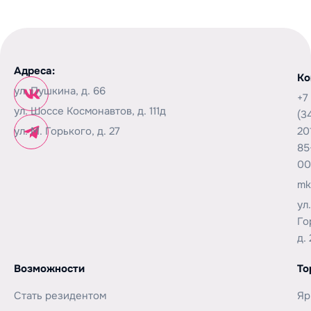
Адреса:
Ко
ул. Пушкина, д. 66
+7
ул. Шоссе Космонавтов, д. 111д
(3
ул. М. Горького, д. 27
20
85
00
mk
ул
Го
д. 
Возможности
То
Стать резидентом
Яр