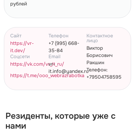
рублей
Сайт
Телефон
Контактное
лицо
https://vr-
+7 (995) 668-
Виктор
it.dev/
35-84
Борисович
Cоцсети
Email
Ракшин
https://vk.com/vr_it_ru/
vr-
Телефон:
it.info@yandex.ru
https://t.me/ooo_webrazrabotka
+79504758595
Резиденты, которые уже с
нами