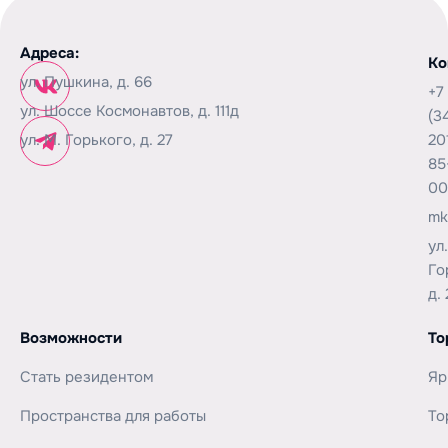
Адреса:
Ко
ул. Пушкина, д. 66
+7
ул. Шоссе Космонавтов, д. 111д
(3
ул. М. Горького, д. 27
20
85
00
mk
ул
Го
д. 
Возможности
То
Стать резидентом
Яр
Пространства для работы
То