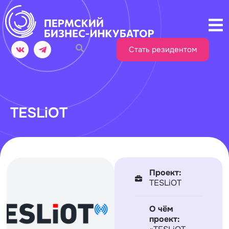
Стать резидентом
TESLiOT
Проект:
TESLiOT
О чём
проект: