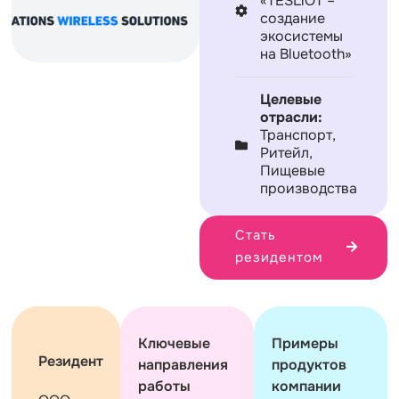
«TESLiOT –
создание
экосистемы
на Bluetooth»
Целевые
отрасли:
Транспорт,
Ритейл,
Пищевые
производства
Стать
резидентом
Ключевые
Примеры
Резидент
направления
продуктов
работы
компании