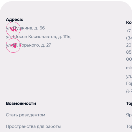
Адреса:
Ко
ул. Пушкина, д. 66
+7
ул. Шоссе Космонавтов, д. 111д
(3
ул. М. Горького, д. 27
20
85
00
mk
ул
Го
д. 
Возможности
То
Стать резидентом
Яр
Пространства для работы
То