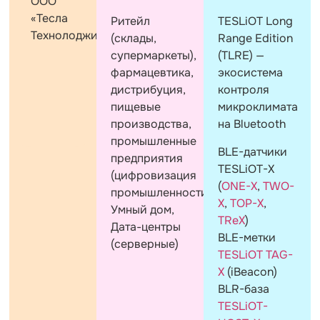
ООО
«Тесла
Ритейл
TESLiOT Long
Технолоджи»
(склады,
Range Edition
супермаркеты),
(TLRE) —
фармацевтика,
экосистема
дистрибуция,
контроля
пищевые
микроклимата
производства,
на Bluetooth
промышленные
BLE-датчики
предприятия
TESLiOT-X
(цифровизация
(
ONE-X
,
TWO-
промышленности),
X
,
TOP-X
,
Умный дом,
TReX
)
Дата-центры
BLE-метки
(серверные)
TESLiOT TAG-
X
(iBeacon)
BLR-база
TESLiOT-