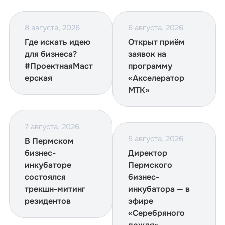
8 августа, 2026
6 августа, 2026
Где искать идею
Открыт приём
для бизнеса?
заявок на
#ПроектнаяМаст
программу
ерская
«Акселератор
МТК»
7 августа, 2026
5 августа, 2026
В Пермском
бизнес-
Директор
инкубаторе
Пермского
состоялся
бизнес-
трекшн-митинг
инкубатора — в
резидентов
эфире
«Серебряного