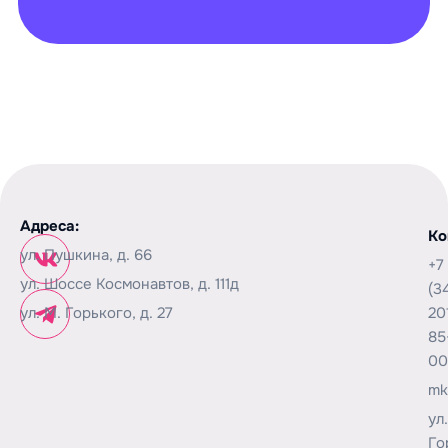
Адреса:
Ко
ул. Пушкина, д. 66
+7
ул. Шоссе Космонавтов, д. 111д
(3
ул. М. Горького, д. 27
20
85
00
mk
ул
Го