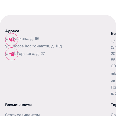
Адреса:
Ко
ул. Пушкина, д. 66
+7
ул. Шоссе Космонавтов, д. 111д
(3
ул. М. Горького, д. 27
20
85
00
mk
ул
Го
д. 
Возможности
То
Стать резидентом
Яр