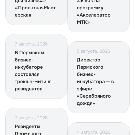
для бизнеса?
заявок на
#ПроектнаяМаст
программу
ерская
«Акселератор
МТК»
7 августа, 2026
5 августа, 2026
В Пермском
бизнес-
Директор
инкубаторе
Пермского
состоялся
бизнес-
трекшн-митинг
инкубатора — в
резидентов
эфире
«Серебряного
дождя»
7 августа, 2026
Резиденты
4 августа, 2026
Пермского