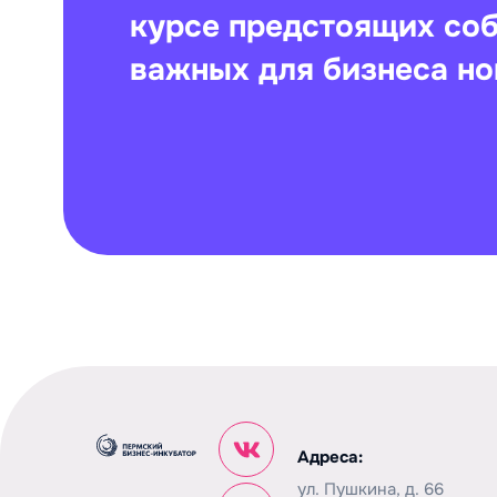
курсе предстоящих со
важных для бизнеса но
Адреса:
ул. Пушкина, д. 66