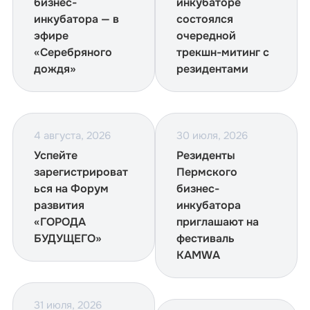
бизнес-
инкубаторе
инкубатора — в
состоялся
эфире
очередной
«Серебряного
трекшн-митинг с
дождя»
резидентами
4 августа, 2026
30 июля, 2026
Успейте
Резиденты
зарегистрироват
Пермского
ься на Форум
бизнес-
развития
инкубатора
«ГОРОДА
приглашают на
БУДУЩЕГО»
фестиваль
KAMWA
31 июля, 2026