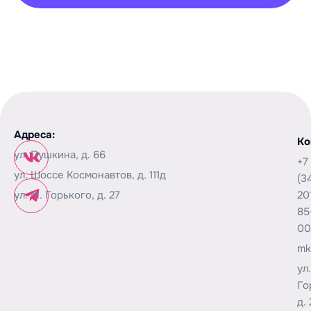
Адреса:
Ко
ул. Пушкина, д. 66
+7
ул. Шоссе Космонавтов, д. 111д
(3
ул. М. Горького, д. 27
20
85
00
mk
ул
Го
д. 