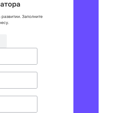
батора
 развитии. Заполните
несу.