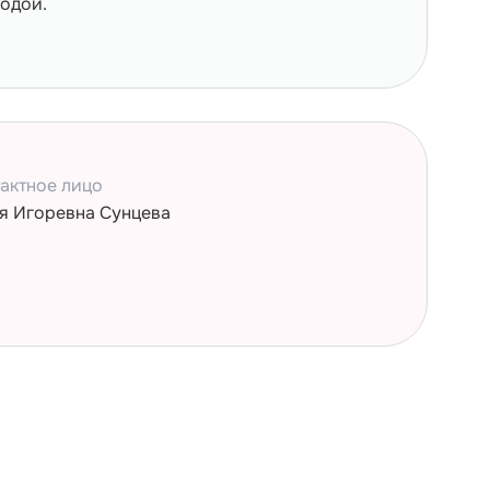
родой.
актное лицо
я Игоревна Сунцева