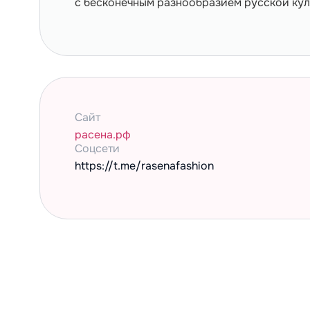
с бесконечным разнообразием русской кул
Сайт
расена.рф
Cоцсети
https://t.me/rasenafashion