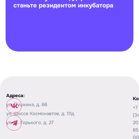
станьте резидентом инкубатора
Адреса:
Ко
ул. Пушкина, д. 66
+7
ул. Шоссе Космонавтов, д. 111д
(3
ул. М. Горького, д. 27
20
85
00