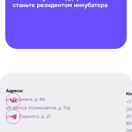
станьте резидентом инкубатора
Адреса:
Ко
ул. Пушкина, д. 66
+7
ул. Шоссе Космонавтов, д. 111д
(3
ул. М. Горького, д. 27
20
85
00