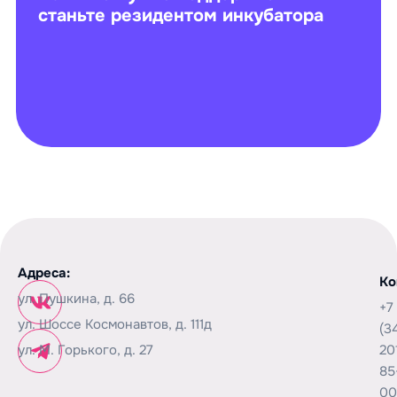
станьте резидентом инкубатора
Адреса:
Ко
ул. Пушкина, д. 66
+7
ул. Шоссе Космонавтов, д. 111д
(3
ул. М. Горького, д. 27
20
85
00