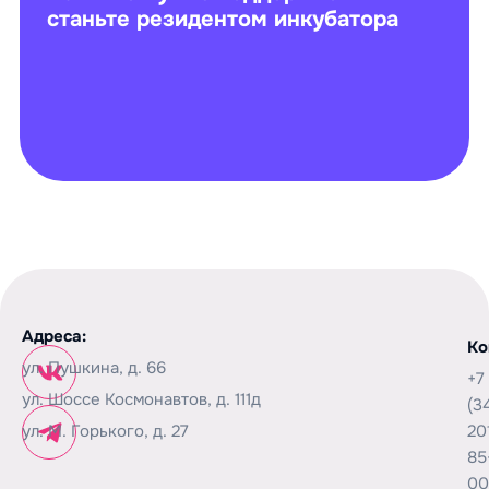
станьте резидентом инкубатора
Адреса:
Ко
ул. Пушкина, д. 66
+7
ул. Шоссе Космонавтов, д. 111д
(3
ул. М. Горького, д. 27
20
85
00