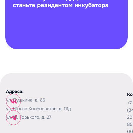
станьте резидентом инкубатора
Адреса:
Ко
ул. Пушкина, д. 66
+7
ул. Шоссе Космонавтов, д. 111д
(3
ул. М. Горького, д. 27
20
85
00