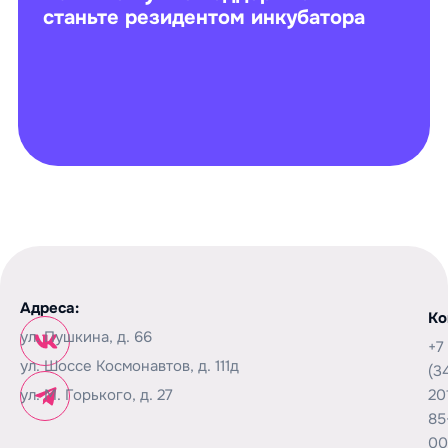
станьте резидентом инкубатора
Адреса:
Ко
ул. Пушкина, д. 66
+7
ул. Шоссе Космонавтов, д. 111д
(3
ул. М. Горького, д. 27
20
85
00