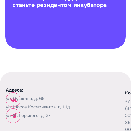
станьте резидентом инкубатора
Адреса:
Ко
ул. Пушкина, д. 66
+7
ул. Шоссе Космонавтов, д. 111д
(3
ул. М. Горького, д. 27
20
85
00