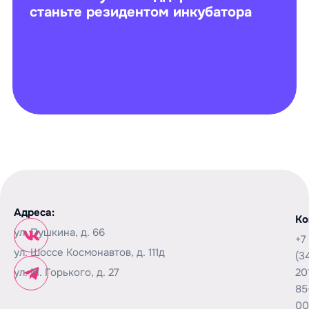
станьте резидентом инкубатора
Адреса:
Ко
ул. Пушкина, д. 66
+7
ул. Шоссе Космонавтов, д. 111д
(3
ул. М. Горького, д. 27
20
85
00