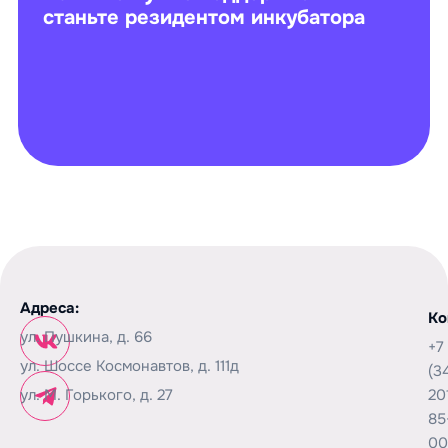
станьте резидентом инкубатора
Адреса:
Ко
ул. Пушкина, д. 66
+7
ул. Шоссе Космонавтов, д. 111д
(3
ул. М. Горького, д. 27
20
85
00