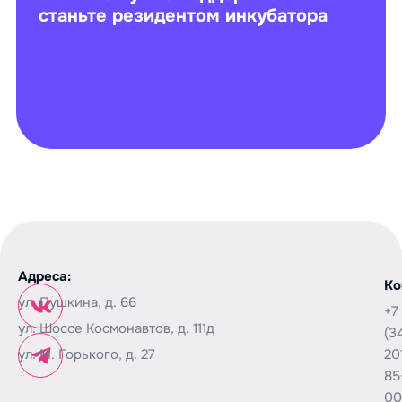
станьте резидентом инкубатора
Адреса:
Ко
ул. Пушкина, д. 66
+7
ул. Шоссе Космонавтов, д. 111д
(3
ул. М. Горького, д. 27
20
85
00