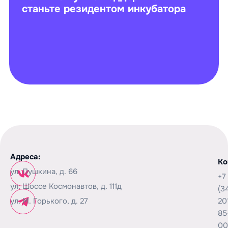
станьте резидентом инкубатора
Адреса:
Ко
ул. Пушкина, д. 66
+7
ул. Шоссе Космонавтов, д. 111д
(3
ул. М. Горького, д. 27
20
85
00