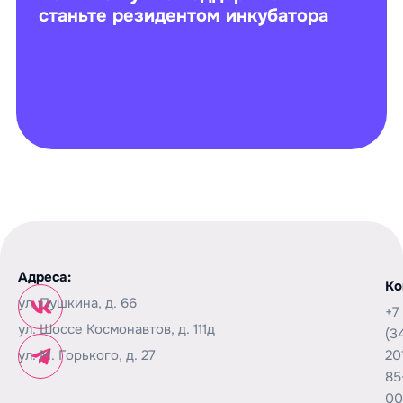
станьте резидентом инкубатора
Адреса:
Ко
ул. Пушкина, д. 66
+7
ул. Шоссе Космонавтов, д. 111д
(3
ул. М. Горького, д. 27
20
85
00