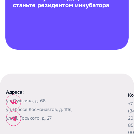
станьте резидентом инкубатора
Адреса:
Ко
ул. Пушкина, д. 66
+7
ул. Шоссе Космонавтов, д. 111д
(3
ул. М. Горького, д. 27
20
85
00