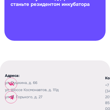
станьте резидентом инкубатора
Адреса:
Ко
ул. Пушкина, д. 66
+7
ул. Шоссе Космонавтов, д. 111д
(3
ул. М. Горького, д. 27
20
85
00