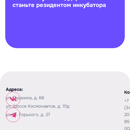
станьте резидентом инкубатора
Адреса:
Ко
ул. Пушкина, д. 66
+7
ул. Шоссе Космонавтов, д. 111д
(3
ул. М. Горького, д. 27
20
85
00