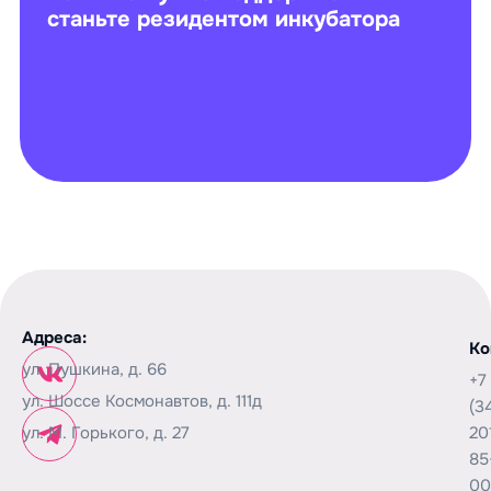
станьте резидентом инкубатора
Адреса:
Ко
ул. Пушкина, д. 66
+7
ул. Шоссе Космонавтов, д. 111д
(3
ул. М. Горького, д. 27
20
85
00