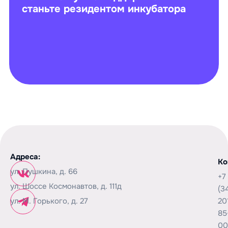
станьте резидентом инкубатора
Адреса:
Ко
ул. Пушкина, д. 66
+7
ул. Шоссе Космонавтов, д. 111д
(3
ул. М. Горького, д. 27
20
85
00