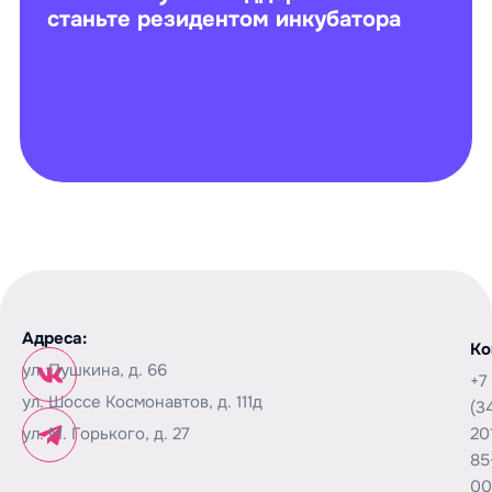
станьте резидентом инкубатора
Адреса:
Ко
ул. Пушкина, д. 66
+7
ул. Шоссе Космонавтов, д. 111д
(3
ул. М. Горького, д. 27
20
85
00